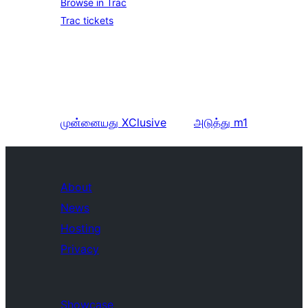
Browse in Trac
Trac tickets
முன்னையது
XClusive
அடுத்து
m1
About
News
Hosting
Privacy
Showcase