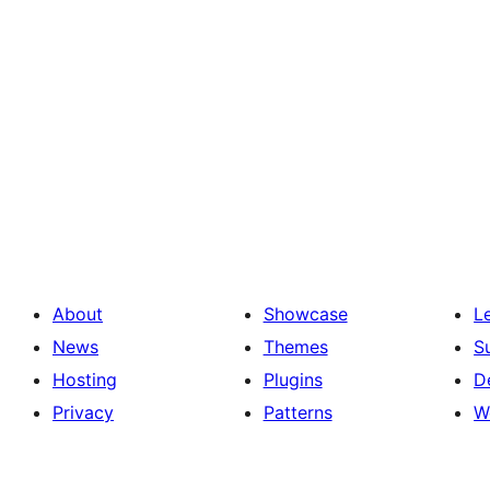
About
Showcase
L
News
Themes
S
Hosting
Plugins
D
Privacy
Patterns
W