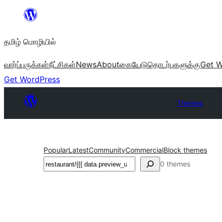
உள்ளடக்கத்திற்கு
செல்க
தமிழ் மொழியில்
வார்ப்புருக்கள்
நீட்சிகள்
News
About
கையேடு
தொடர்புகளுக்கு
Get W
Get WordPress
Themes
Popular
Latest
Community
Commercial
Block themes
தேடுக
0 themes