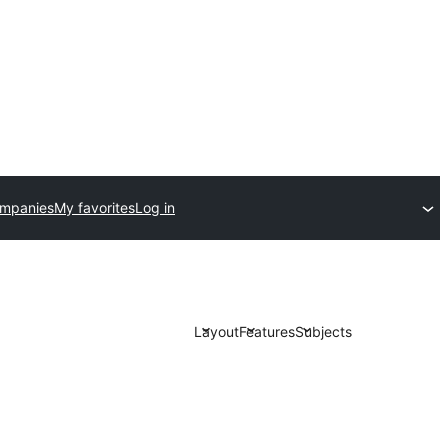
ompanies
My favorites
Log in
Layout
Features
Subjects