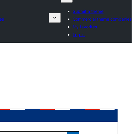
Submit a theme
es
Commercial theme companies
My favorites
Log in
முன்னோட்டமிடு
தரவிறக்கு
பதிப்பு
1.3.3
Last updated
பங்குனி 3, 2025