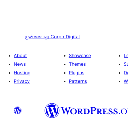
முன்னையது
Corpo Digital
About
Showcase
L
News
Themes
S
Hosting
Plugins
D
Privacy
Patterns
W