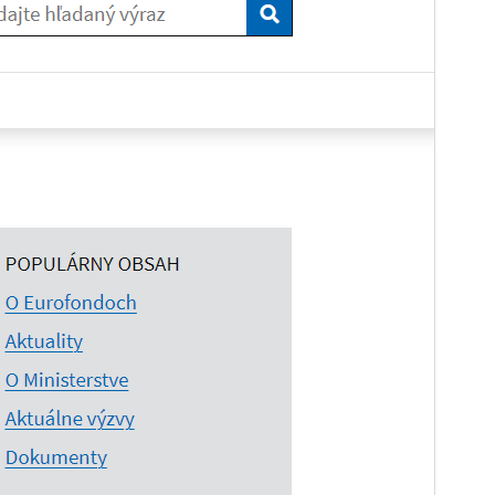
Active installations
50+
WordPress version
5.5
PHP version
7.0