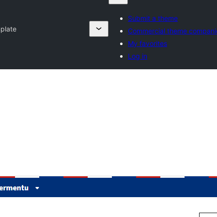
Submit a theme
plate
Commercial theme compani
My favorites
Log in