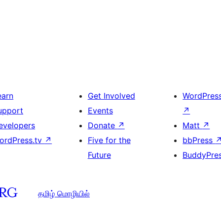
earn
Get Involved
WordPres
upport
Events
↗
evelopers
Donate
↗
Matt
↗
ordPress.tv
↗
Five for the
bbPress
Future
BuddyPre
தமிழ் மொழியில்