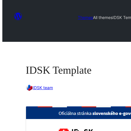
Themes
All themes
IDSK Tem
IDSK Template
IDSK team