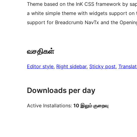
Theme based on the InK CSS framework by sapo
a white simple theme with widgets support on t
support for Breadcrumb NavTx and the Opening
வசதிகள்
Editor style
, 
Right sidebar
, 
Sticky post
, 
Transla
Downloads per day
Active Installations:
10 இலும் குறைவு