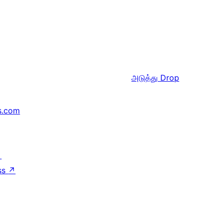
அடுத்து
Drop
s.com
↗
ss
↗