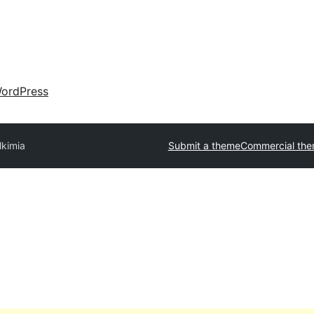
ordPress
lkimia
Submit a theme
Commercial th