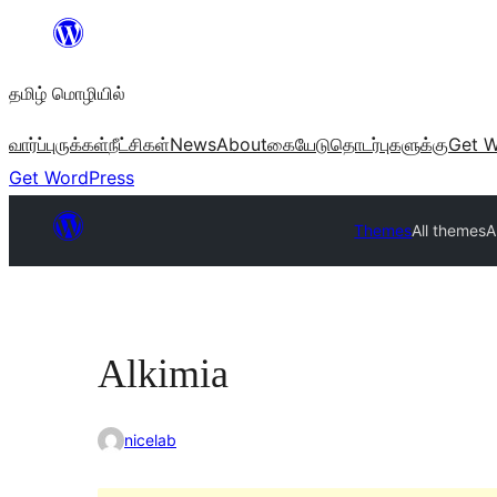
உள்ளடக்கத்திற்கு
செல்க
தமிழ் மொழியில்
வார்ப்புருக்கள்
நீட்சிகள்
News
About
கையேடு
தொடர்புகளுக்கு
Get W
Get WordPress
Themes
All themes
A
Alkimia
nicelab