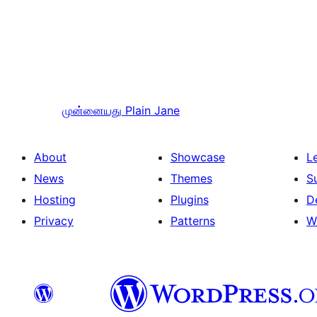
முன்னையது
Plain Jane
About
Showcase
L
News
Themes
S
Hosting
Plugins
D
Privacy
Patterns
W