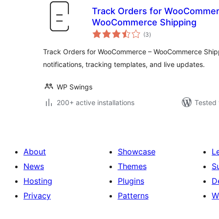
Track Orders for WooCommerce
WooCommerce Shipping
total
(3
)
ratings
Track Orders for WooCommerce – WooCommerce Shippin
notifications, tracking templates, and live updates.
WP Swings
200+ active installations
Tested 
About
Showcase
L
News
Themes
S
Hosting
Plugins
D
Privacy
Patterns
W