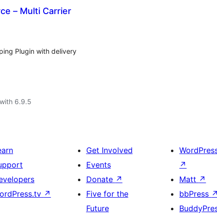
 – Multi Carrier
g Plugin with delivery
with 6.9.5
earn
Get Involved
WordPres
upport
Events
↗
evelopers
Donate
↗
Matt
↗
ordPress.tv
↗
Five for the
bbPress
Future
BuddyPre