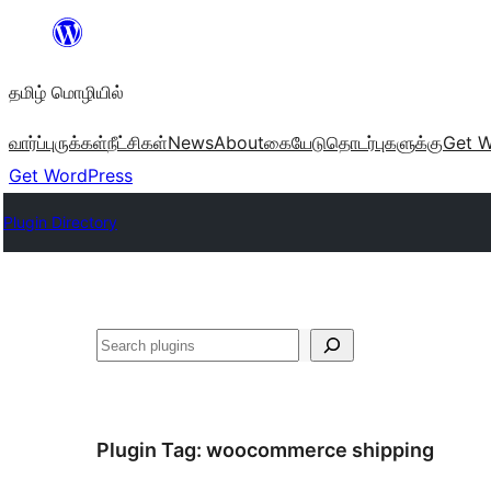
உள்ளடக்கத்திற்கு
செல்க
தமிழ் மொழியில்
வார்ப்புருக்கள்
நீட்சிகள்
News
About
கையேடு
தொடர்புகளுக்கு
Get W
Get WordPress
Plugin Directory
தேடுக
Plugin Tag:
woocommerce shipping