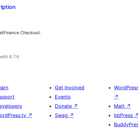
iption
stFinance Checkout.
with 6.7.6
earn
Get Involved
WordPres
upport
Events
↗
evelopers
Donate
↗
Matt
↗
ordPress.tv
↗
Swag
↗
bbPress
BuddyPre