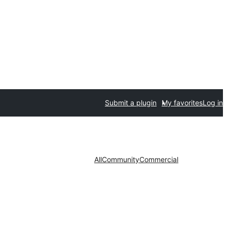
Submit a plugin
My favorites
Log in
All
Community
Commercial