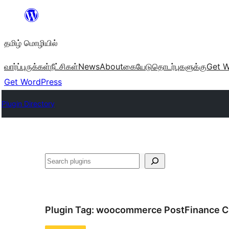
உள்ளடக்கத்திற்கு
செல்க
தமிழ் மொழியில்
வார்ப்புருக்கள்
நீட்சிகள்
News
About
கையேடு
தொடர்புகளுக்கு
Get W
Get WordPress
Plugin Directory
தேடுக
Plugin Tag:
woocommerce PostFinance C