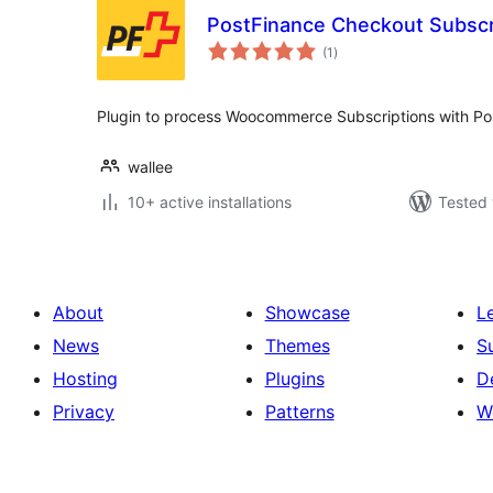
PostFinance Checkout Subscr
total
(1
)
ratings
Plugin to process Woocommerce Subscriptions with Po
wallee
10+ active installations
Tested 
About
Showcase
L
News
Themes
S
Hosting
Plugins
D
Privacy
Patterns
W