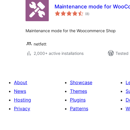
Maintenance mode for Woo
total
(8
)
ratings
Maintenance mode for the Woocommerce Shop
netfett
2,000+ active installations
Tested 
About
Showcase
L
News
Themes
S
Hosting
Plugins
D
Privacy
Patterns
W