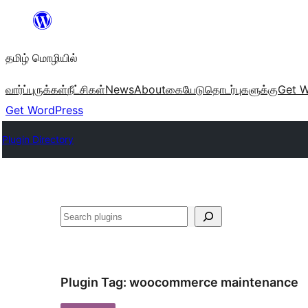
உள்ளடக்கத்திற்கு
செல்க
தமிழ் மொழியில்
வார்ப்புருக்கள்
நீட்சிகள்
News
About
கையேடு
தொடர்புகளுக்கு
Get W
Get WordPress
Plugin Directory
தேடுக
Plugin Tag:
woocommerce maintenance