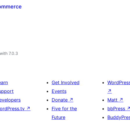
Commerce
with 7.0.3
earn
Get Involved
WordPres
upport
Events
↗
evelopers
Donate
↗
Matt
↗
ordPress.tv
↗
Five for the
bbPress
Future
BuddyPre