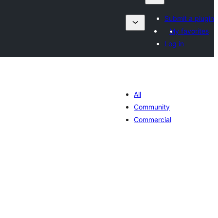
Submit a plugin
My favorites
Log in
All
Community
Commercial