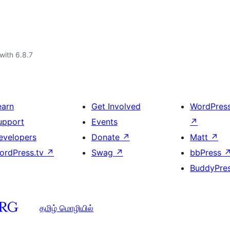
with 6.8.7
earn
Get Involved
WordPres
upport
Events
↗
evelopers
Donate
↗
Matt
↗
ordPress.tv
↗
Swag
↗
bbPress
BuddyPre
தமிழ் மொழியில்