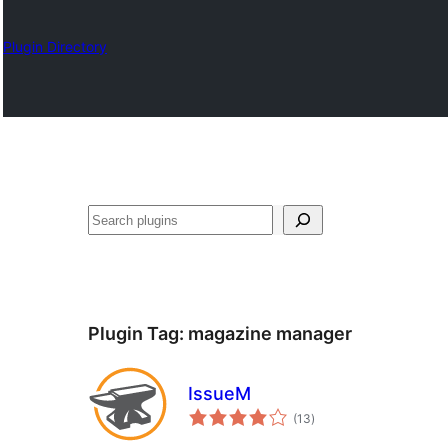
Plugin Directory
தேடுக
Plugin Tag:
magazine manager
IssueM
total
(13
)
ratings