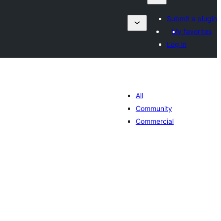
Submit a plugin
My favorites
Log in
All
Community
Commercial