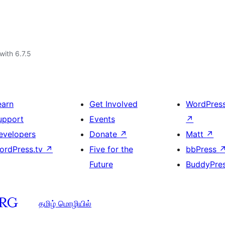
with 6.7.5
earn
Get Involved
WordPres
upport
Events
↗
evelopers
Donate
↗
Matt
↗
ordPress.tv
↗
Five for the
bbPress
Future
BuddyPre
தமிழ் மொழியில்