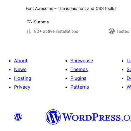
Font Awesome – The iconic font and CSS toolkit
Surbma
90+ active installations
Tested 
About
Showcase
L
News
Themes
S
Hosting
Plugins
D
Privacy
Patterns
W