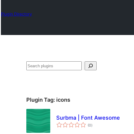
Plugin Directory
தேடுக
Plugin Tag:
icons
Surbma | Font Awesome
total
(0
)
ratings