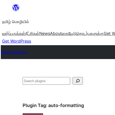
உள்ளடக்கத்திற்கு
செல்க
தமிழ் மொழியில்
வார்ப்புருக்கள்
நீட்சிகள்
News
About
கையேடு
தொடர்புகளுக்கு
Get W
Get WordPress
Plugin Directory
தேடுக
Plugin Tag:
auto-formatting