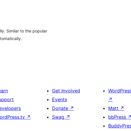
ly. Similar to the popular
tomatically.
earn
Get Involved
WordPres
upport
Events
↗
evelopers
Donate
↗
Matt
↗
ordPress.tv
↗
Swag
↗
bbPress
BuddyPre