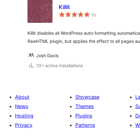
Killit
total
(1
)
ratings
Killit disables all WordPress auto-formatting automatical
RawHTML plugin, but applies the effect to all pages au
Josh Davis
10+ active installations
About
Showcase
L
News
Themes
S
Hosting
Plugins
D
Privacy
Patterns
W